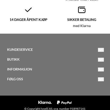
14 DAGER ÅPENT KJØP
SIKKER BETALING
med Klarna
KUNDESERVICE
post@ivyelli.no
BUTIKK
Vilkår
Adresse:
INFORMASJON
Kontakt oss
Hollekjevegen 445
Om oss
FØLG OSS
5680 Tysnes
Opprett konto
Forsendelse og retur
Facebook
Logg inn
Salgsbetingelser
Instagram
Nyhetsbrev
© Copyright Ivyelli AS, org. number 918987141