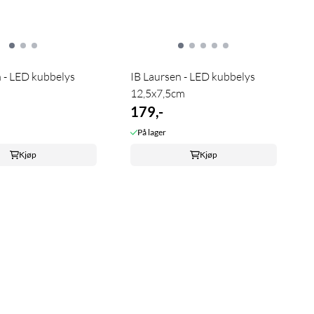
 - LED kubbelys
IB Laursen - LED kubbelys
12,5x7,5cm
179,-
På lager
Kjøp
Kjøp