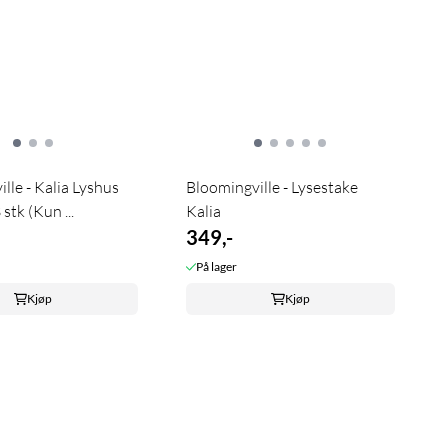
lle - Kalia Lyshus
Bloomingville - Lysestake
stk (Kun ...
Kalia
349,-
På lager
Kjøp
Kjøp