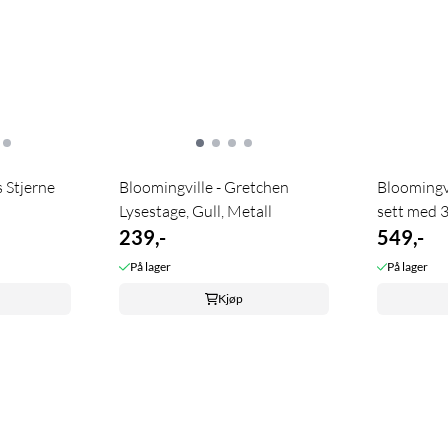
s Stjerne
Bloomingville - Gretchen
Bloomingvi
Lysestage, Gull, Metall
sett med 3 
239,-
549,-
På lager
På lager
Kjøp