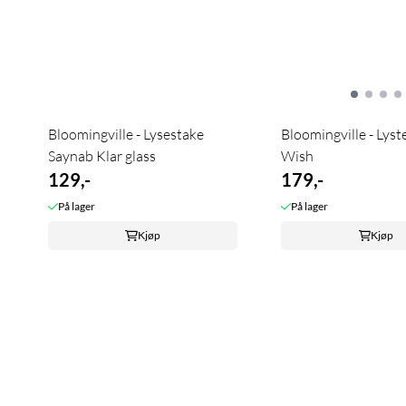
Bloomingville - Lysestake
Bloomingville - Lyst
Saynab Klar glass
Wish
129,-
179,-
På lager
På lager
Kjøp
Kjøp