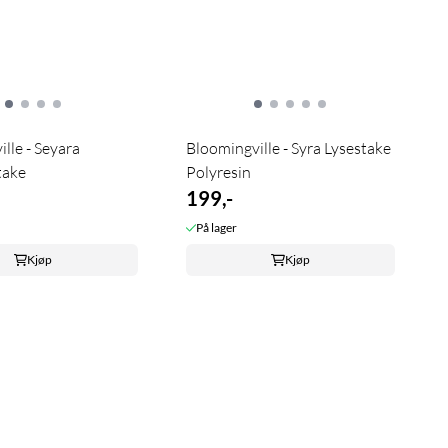
lle - Seyara
Bloomingville - Syra Lysestake
take
Polyresin
199,-
På lager
Kjøp
Kjøp