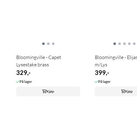
Bloomingville - Capet
Bloomingville - Elija
Lysestake brass
m/Lys
329,-
399,-
På lager
På lager
Kjøp
Kjøp