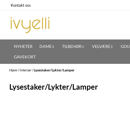
Hopp til innhold
Kontakt oss
NYHETER
DAME
TILBEHØR
VELVÆRE
GOU
GAVEKORT
Hjem
/
Interiør
/
Lysestaker/Lykter/Lamper
Lysestaker/Lykter/Lamper