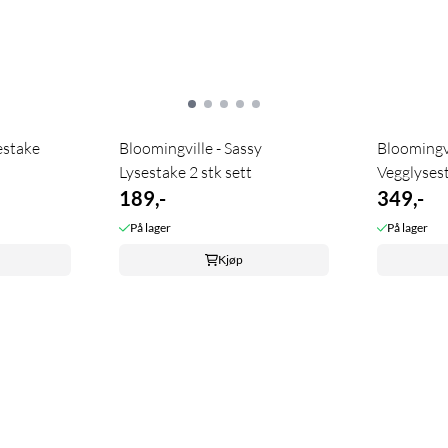
estake
Bloomingville - Sassy
Bloomingvi
Lysestake 2 stk sett
Vegglyses
189,-
349,-
På lager
På lager
Kjøp