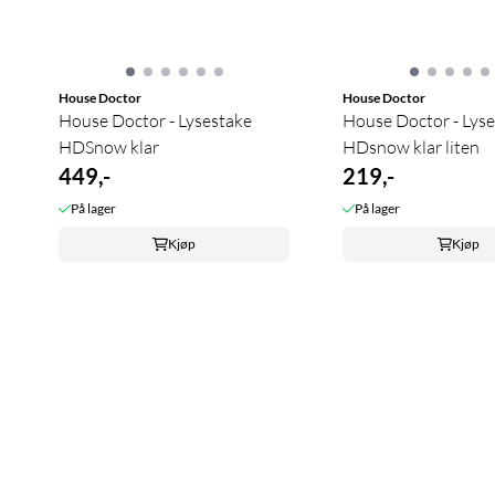
House Doctor
House Doctor
House Doctor - Lysestake
House Doctor - Lys
HDSnow klar
HDsnow klar liten
449,-
219,-
På lager
På lager
Kjøp
Kjøp