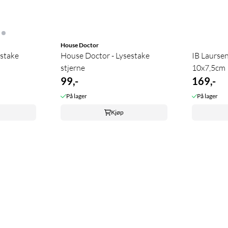
House Doctor
estake
House Doctor - Lysestake
IB Laursen
stjerne
10x7,5cm
99,-
169,-
På lager
På lager
Kjøp