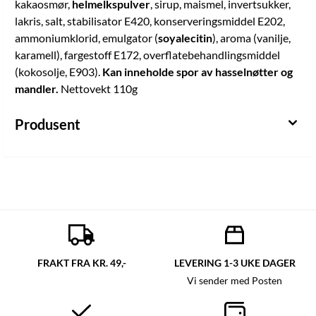
kakaosmør,
helmelkspulver
, sirup, maismel, invertsukker,
lakris, salt, stabilisator E420, konserveringsmiddel E202,
ammoniumklorid, emulgator (
soyalecitin
), aroma (vanilje,
karamell), fargestoff E172, overflatebehandlingsmiddel
(kokosolje, E903).
Kan inneholde spor av hasselnøtter og
mandler.
Nettovekt 110g
Produsent
FRAKT FRA KR. 49,-
LEVERING 1-3 UKE DAGER
Vi sender med Posten