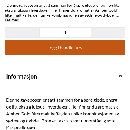
Denne gaveposen er satt sammen for å spre glede, energi og litt
ekstra luksus i hverdagen. Her finner du aromatisk Amber Gold
filtermalt kaffe, den unike kombinasjonen av sødme og dybde i
Bronze Lakris, samt uimotståelig søte Karamelldrøm. En perfekt
Les mer
gave til den som fortjener en liten smak av solskinn – enten det er
til bursdag, som vertinnegave eller bare for å si takk . En gavepose
-
+
som garantert sprer smil! SPESIFIKASJONER Ingredienser: Amber
gold: 100% arabicakaffe. 250g Bronze lakris: Sukker, kakaosmør,
søtmelkspulver , sirup, maismel, kakaomasse, invertsukker, lakris,
Legg i handlekurv
salt, stabilisator E420, konserveringsmiddel E202, salmiakk,
emulgator ( soyalecitin ), aroma (vanilje, karamell), farge E172,
overflatebehandlingsmiddel (kokosolje, karnaubavoks). Kan
inneholde spor av mandler og hasselnøtt . Karamelldrøm:
Ingredienser: Sukker, kakaosmør, helmelkspulver , sirup, maismel,
invertsukker, lakris, salt, stabilisator E420, konserveringsmiddel
Informasjon
E202, ammoniumklorid, emulgator ( soyalecitin ), aroma (vanilje,
karamell), fargestoff E172, overflatebehandlingsmiddel (kokosolje,
E903). Kan inneholde spor av hasselnøtter og mandler. Nettovekt
110g
Denne gaveposen er satt sammen for å spre glede, energi
og litt ekstra luksus i hverdagen. Her finner du aromatisk
Amber Gold filtermalt kaffe, den unike kombinasjonen av
sødme og dybde i Bronze Lakris, samt uimotståelig søte
Karamelldrøm.