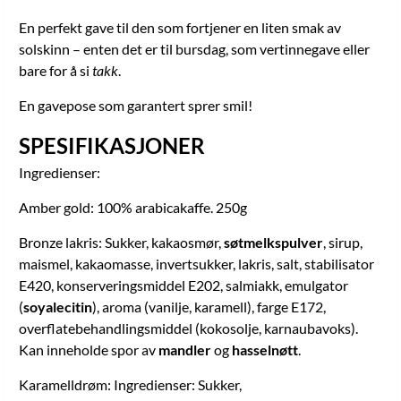
En perfekt gave til den som fortjener en liten smak av
solskinn – enten det er til bursdag, som vertinnegave eller
bare for å si
takk
.
En gavepose som garantert sprer smil!
SPESIFIKASJONER
Ingredienser:
Amber gold: 100% arabicakaffe. 250g
Bronze lakris: Sukker, kakaosmør,
søtmelkspulver
, sirup,
maismel, kakaomasse, invertsukker, lakris, salt, stabilisator
E420, konserveringsmiddel E202, salmiakk, emulgator
(
soyalecitin
), aroma (vanilje, karamell), farge E172,
overflatebehandlingsmiddel (kokosolje, karnaubavoks).
Kan inneholde spor av
mandler
og
hasselnøtt
.
Karamelldrøm: Ingredienser: Sukker,